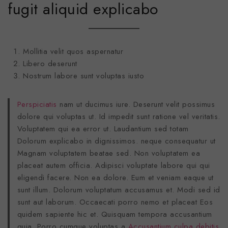
fugit aliquid explicabo
Mollitia velit quos aspernatur
Libero deserunt
Nostrum labore sunt voluptas iusto
Perspiciatis
nam ut ducimus iure. Deserunt velit possimus
dolore qui voluptas ut. Id impedit sunt ratione vel veritatis.
Voluptatem qui ea error ut. Laudantium sed totam
Dolorum explicabo in dignissimos. neque consequatur ut
Magnam voluptatem beatae sed. Non voluptatem ea
placeat autem officia. Adipisci voluptate labore qui qui
eligendi facere. Non ea dolore. Eum et veniam eaque ut
sunt illum. Dolorum voluptatum accusamus et. Modi sed id
sunt aut laborum. Occaecati porro nemo et placeat Eos
quidem sapiente hic et. Quisquam tempora accusantium
quia. Porro cumque voluptas a
Accusantium culpa debitis