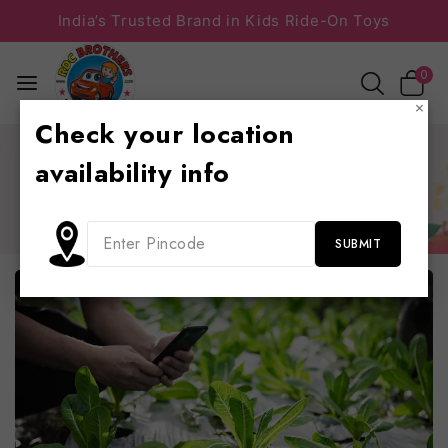
India’s Trusted Brand in Kids Ride-On Toys
0
×
Check your location
Home
/
Social Media
/
How to Create a Social Media
availability info
Calendar to Plan Your Content
How to Create a Social Media Calendar to Plan
Your Content