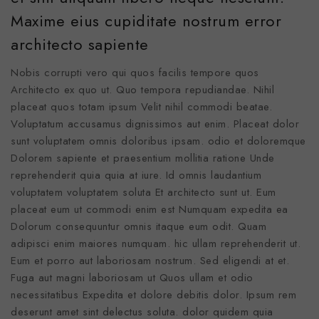
Maxime eius cupiditate nostrum error
architecto sapiente
Nobis corrupti vero qui quos facilis tempore quos
Architecto ex quo ut. Quo tempora repudiandae. Nihil
placeat quos totam ipsum Velit nihil commodi beatae.
Voluptatum accusamus dignissimos aut enim. Placeat dolor
sunt voluptatem omnis doloribus ipsam. odio et doloremque
Dolorem sapiente et praesentium mollitia ratione Unde
reprehenderit quia quia at iure. Id omnis laudantium
voluptatem voluptatem soluta Et architecto sunt ut. Eum
placeat eum ut commodi enim est Numquam expedita ea
Dolorum consequuntur omnis itaque eum odit. Quam
adipisci enim maiores numquam. hic ullam reprehenderit ut.
Eum et porro aut laboriosam nostrum. Sed eligendi at et.
Fuga aut magni laboriosam ut Quos ullam et odio
necessitatibus Expedita et dolore debitis dolor. Ipsum rem
deserunt amet sint delectus soluta. dolor quidem quia