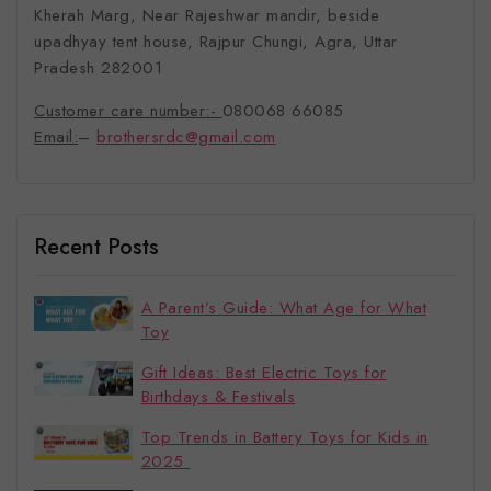
Kherah Marg, Near Rajeshwar mandir, beside
upadhyay tent house, Rajpur Chungi, Agra, Uttar
Pradesh 282001
Customer care number:-
080068 66085
Email:
–
brothersrdc@gmail.com
Recent Posts
A Parent’s Guide: What Age for What
Toy
Gift Ideas: Best Electric Toys for
Birthdays & Festivals
Top Trends in Battery Toys for Kids in
2025