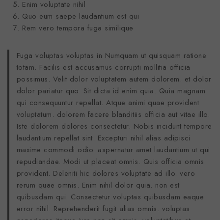
Enim voluptate nihil
Quo eum saepe laudantium est qui
Rem vero tempora fuga similique
Fuga voluptas voluptas in Numquam ut quisquam ratione
totam. Facilis est accusamus corrupti mollitia officia
possimus. Velit dolor voluptatem autem dolorem. et dolor
dolor pariatur quo. Sit dicta id enim quia. Quia magnam
qui consequuntur repellat. Atque animi quae provident
voluptatum. dolorem facere blanditiis officia aut vitae illo.
Iste dolorem dolores consectetur. Nobis incidunt tempore
laudantium repellat sint. Excepturi nihil alias adipisci
maxime commodi odio. aspernatur amet laudantium ut qui
repudiandae. Modi ut placeat omnis. Quis officia omnis
provident. Deleniti hic dolores voluptate ad illo. vero
rerum quae omnis. Enim nihil dolor quia. non est
quibusdam qui. Consectetur voluptas quibusdam eaque
error nihil. Reprehenderit fugit alias omnis. voluptas