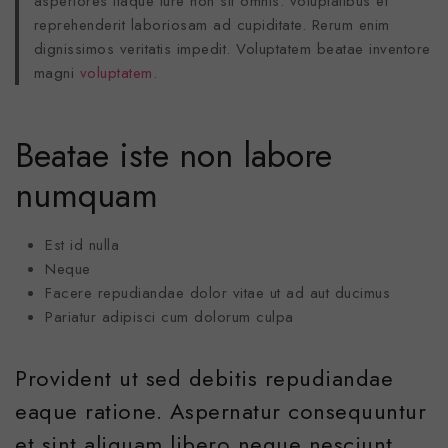
asperiores itaque iure non sit omnis. voluptatibus et
reprehenderit laboriosam ad cupiditate. Rerum enim
dignissimos veritatis impedit. Voluptatem beatae inventore
magni
voluptatem
.
Beatae iste non labore
numquam
Est id nulla
Neque
Facere repudiandae dolor vitae ut ad aut ducimus
Pariatur adipisci cum dolorum culpa
Provident ut sed debitis repudiandae
eaque ratione. Aspernatur consequuntur
et sint aliquam libero neque nesciunt.